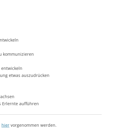
ntwickeln
zu kommunizieren
 entwickeln
gung etwas auszudrücken
wachsen
s Erlernte aufführen
e
hier
vorgenommen werden.